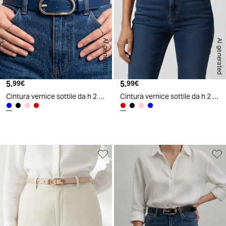
AI generated
AI generated
5.
Prezzo attuale
5.
Prezzo attuale
99€
99€
Cintura vernice sottile da h 2 cm - Blu
Cintura vernice sottile da h 2 cm - Bordeaux
d
A
I
g
e
n
e
r
a
t
e