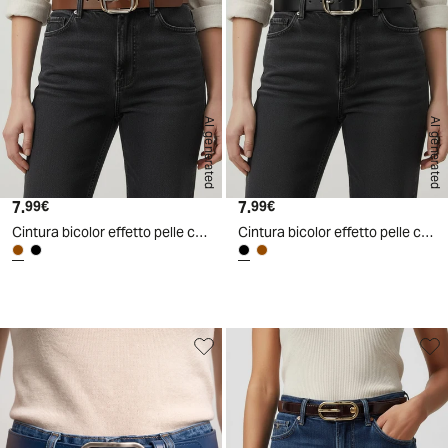
AI generated
AI generated
7.
Prezzo attuale
7.
Prezzo attuale
99€
99€
Cintura bicolor effetto pelle con fibbia - Marrone
Cintura bicolor effetto pelle con fibbia - Nero
d
A
I
g
e
n
e
r
a
t
e