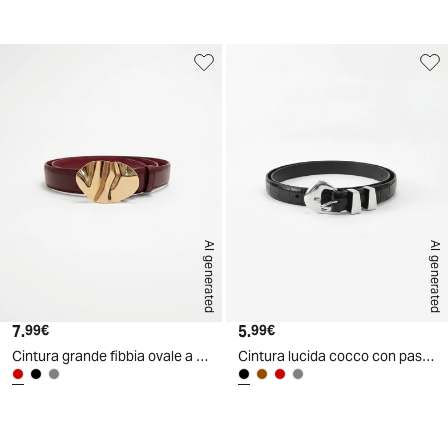
d
AI generated
AI generated
7.
Prezzo attuale
5.
Prezzo attuale
99€
99€
Cintura grande fibbia ovale a onda - Bordeaux
Cintura lucida cocco con passanti in metallo - Nero
d
A
I
g
e
n
e
r
a
t
e