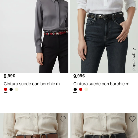
AI generated
AI generated
9.
Prezzo attuale
9.
Prezzo attuale
99€
99€
Cintura suede con borchie martellate - Bordeaux
Cintura suede con borchie martellate - Nero
d
A
I
g
e
n
e
r
a
t
e