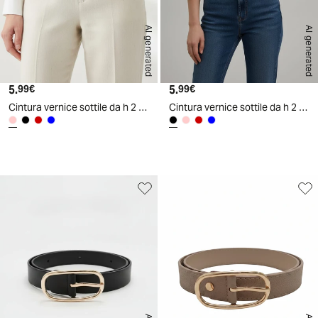
AI generated
AI generated
5.
Prezzo attuale
5.
Prezzo attuale
99€
99€
Cintura vernice sottile da h 2 cm - Rosa
Cintura vernice sottile da h 2 cm - Nero
d
A
I
g
e
n
e
r
a
t
e