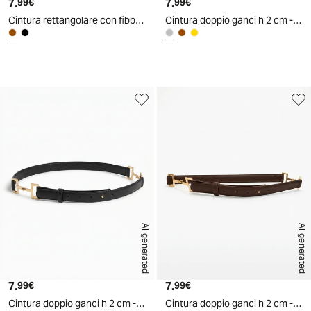
7.
Prezzo attuale
7.
Prezzo attuale
99€
99€
Cintura rettangolare con fibbia ricamata - Marrone
Cintura doppio ganci h 2 cm - Argento
d
A
I
g
e
n
e
r
a
t
e
AI generated
AI generated
7.
Prezzo attuale
7.
Prezzo attuale
99€
99€
Cintura doppio ganci h 2 cm - Oro
Cintura doppio ganci h 2 cm - Marrone