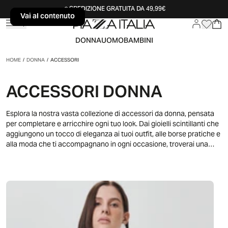
SPEDIZIONE GRATUITA DA 49,99€
Vai al contenuto
Vai al contenuto
DONNA
UOMO
BAMBINI
HOME
/
DONNA
/
ACCESSORI
ACCESSORI DONNA
Esplora la nostra vasta collezione di accessori da donna, pensata
per completare e arricchire ogni tuo look. Dai gioielli scintillanti che
aggiungono un tocco di eleganza ai tuoi outfit, alle borse pratiche e
alla moda che ti accompagnano in ogni occasione, troverai una
varietà di modelli per esprimere al meglio la tua personalità. La
nostra selezione di sciarpe e foulard offre opzioni perfette per ogni
stagione, aggiungendo colore e stile ai tuoi abbinamenti. Non
mancano i cappelli, dai modelli estivi in paglia ai berretti invernali,
ideali per proteggerti con stile. Scopri anche la nostra gamma di
cinture, perfette per definire la tua silhouette e aggiungere un
dettaglio chic ai tuoi abiti. Gli occhiali da sole, disponibili in vari
design, ti permetteranno di affrontare le giornate soleggiate con un