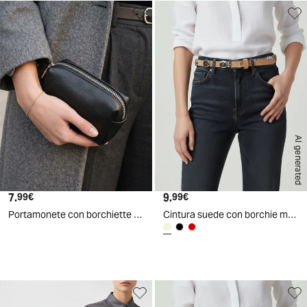
AI generated
AI generated
7.
Prezzo attuale
9.
Prezzo attuale
99€
99€
Portamonete con borchiette - Nero
Cintura suede con borchie martellate - Beige
d
A
I
g
e
n
e
r
a
t
e